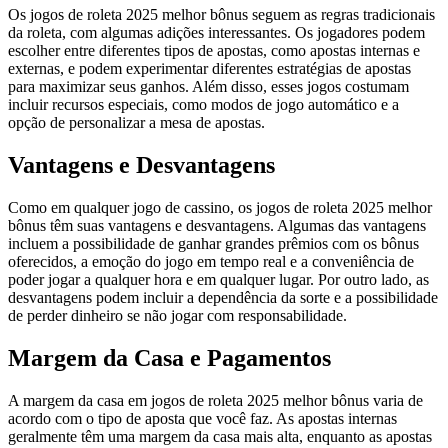
Os jogos de roleta 2025 melhor bônus seguem as regras tradicionais
da roleta, com algumas adições interessantes. Os jogadores podem
escolher entre diferentes tipos de apostas, como apostas internas e
externas, e podem experimentar diferentes estratégias de apostas
para maximizar seus ganhos. Além disso, esses jogos costumam
incluir recursos especiais, como modos de jogo automático e a
opção de personalizar a mesa de apostas.
Vantagens e Desvantagens
Como em qualquer jogo de cassino, os jogos de roleta 2025 melhor
bônus têm suas vantagens e desvantagens. Algumas das vantagens
incluem a possibilidade de ganhar grandes prêmios com os bônus
oferecidos, a emoção do jogo em tempo real e a conveniência de
poder jogar a qualquer hora e em qualquer lugar. Por outro lado, as
desvantagens podem incluir a dependência da sorte e a possibilidade
de perder dinheiro se não jogar com responsabilidade.
Margem da Casa e Pagamentos
A margem da casa em jogos de roleta 2025 melhor bônus varia de
acordo com o tipo de aposta que você faz. As apostas internas
geralmente têm uma margem da casa mais alta, enquanto as apostas