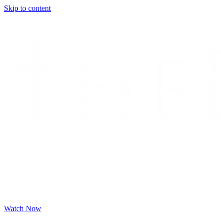
Skip to content
Watch Now