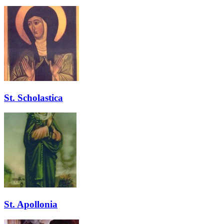
St. Scholastica
St. Apollonia