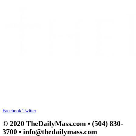
Facebook
Twitter
© 2020 TheDailyMass.com
• (504) 830-
3700 • info@thedailymass.com