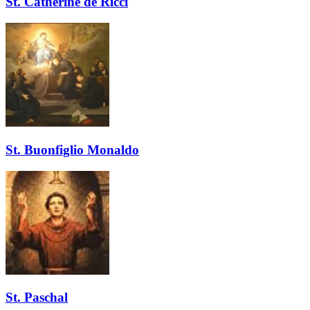
St. Catherine de Ricci
St. Buonfiglio Monaldo
St. Paschal