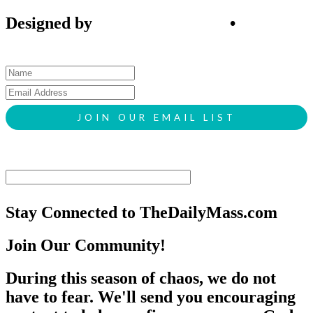
Designed by
SIGL CREATIVE
•
Client
Request Form
Stay Connected to TheDailyMass.com
Join Our Community!
During this season of chaos, we do not
have to fear. We'll send you encouraging